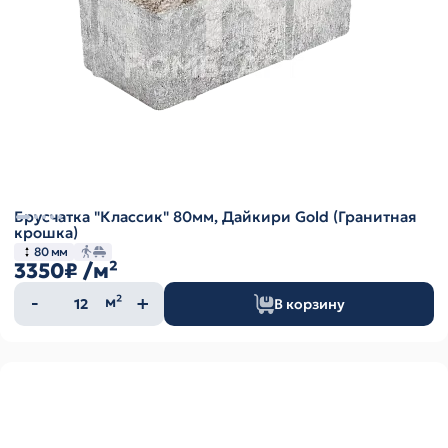
Брусчатка "Классик" 80мм, Дайкири Gold (Гранитная
крошка)
80 мм
3350₽
/м²
Количество
м²
В корзину
товара