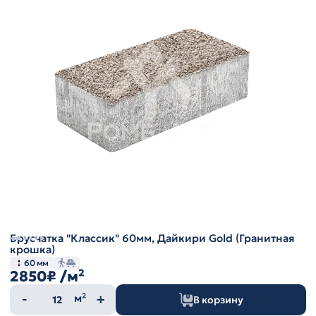
Брусчатка "Классик" 60мм, Дайкири Gold (Гранитная
крошка)
60 мм
2850₽
/м²
Количество
м²
В корзину
товара