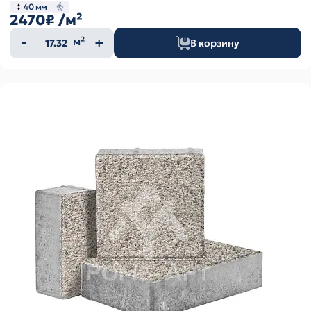
40 мм
2470₽
/м²
Количество
м²
В корзину
товара