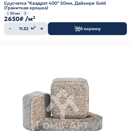
Брусчатка "Квадрат 400" 50мм, Дайкири Gold
(Гранитная крошка)
50 мм
2650₽
/м²
Количество
м²
В корзину
товара