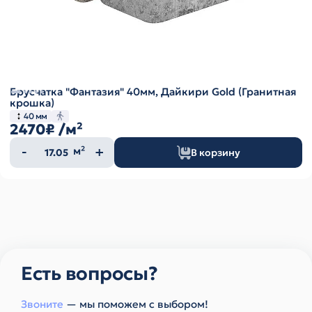
Брусчатка "Фантазия" 40мм, Дайкири Gold (Гранитная
крошка)
40 мм
2470₽
/м²
Количество
м²
В корзину
товара
Есть вопросы?
Звоните
— мы поможем с выбором!