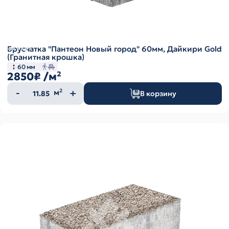
Брусчатка "Пантеон Новый город" 60мм, Дайкири Gold
(Гранитная крошка)
60 мм
2850₽
/м²
Количество
м²
В корзину
товара