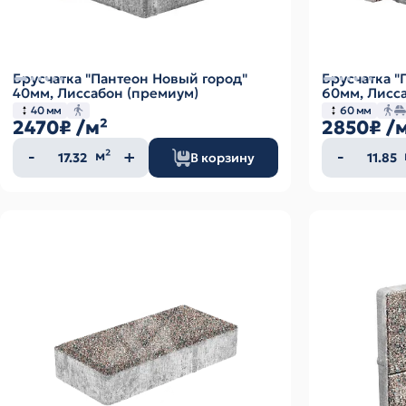
Брусчатка "Пантеон Новый город"
Брусчатка "
40мм, Лиссабон (премиум)
60мм, Лисса
40 мм
60 мм
2470₽
/м²
2850₽
/
Количество
Колич
м²
В корзину
товара
товар