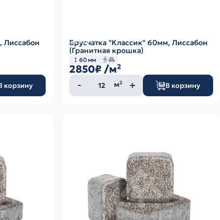
, Лиссабон
Брусчатка "Классик" 60мм, Лиссабон
(Гранитная крошка)
60 мм
2850₽
/м²
Количество
м²
В корзину
В корзину
товара