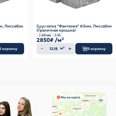
м, Лиссабон
Брусчатка "Фантазия" 60мм, Лиссабон
(Гранитная крошка)
60 мм
2850₽
/м²
Количество
м²
В корзину
В корзину
товара
Мы на карте