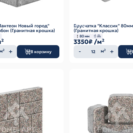
Пантеон Новый город"
Брусчатка "Классик" 80мм
бон (Гранитная крошка)
(Гранитная крошка)
80 мм
м²
3350₽
/м²
ество
Количество
м²
м²
В корзину
а
товара