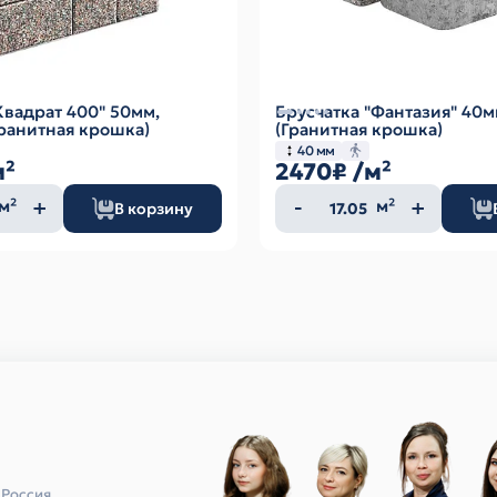
Квадрат 400" 50мм,
Брусчатка "Фантазия" 40м
ранитная крошка)
(Гранитная крошка)
40 мм
м²
2470₽
/м²
ество
Количество
м²
м²
В корзину
а
товара
 Россия