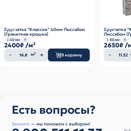
Брусчатка "Классик" 40мм Лиссабон
Брусчатка "
(Гранитная крошка)
Лиссабон (Г
40 мм
50 мм
2400₽
/м²
2650₽
/
Количество
Колич
м²
В корзину
товара
товар
Есть вопросы?
Звоните
— мы поможем с выбором!
Вся