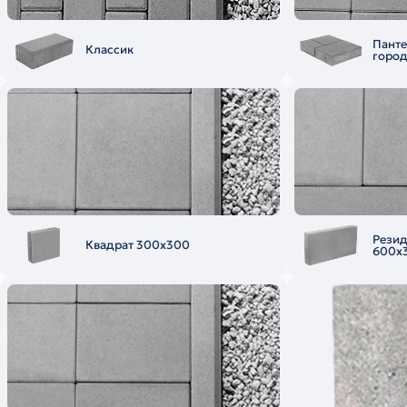
Пант
Классик
горо
Рези
Квадрат 300х300
600х