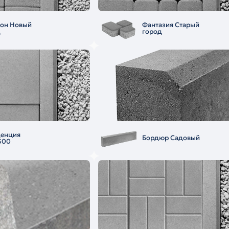
еон Новый
Фантазия Старый
д
город
денция
Бордюр Садовый
300