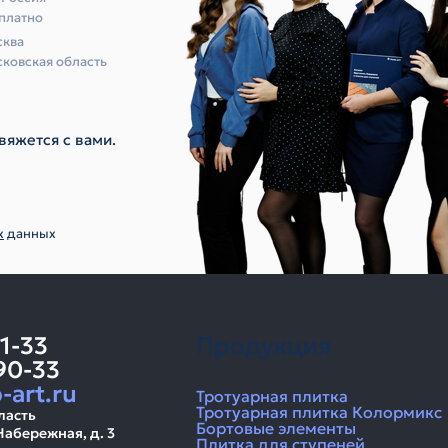
платно
ква
ковская область
вяжется с вами.
х
данных
11-33
Продукция
90-33
-art.ru
Тротуарная плитка
Тротуарная плитка Колормикс
ласть
Бортовые элементы
Набережная, д. 3
Плитка для ступеней