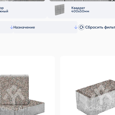
юр
Квадрат
жный
400х50мм
Сбросить филь
Назначение