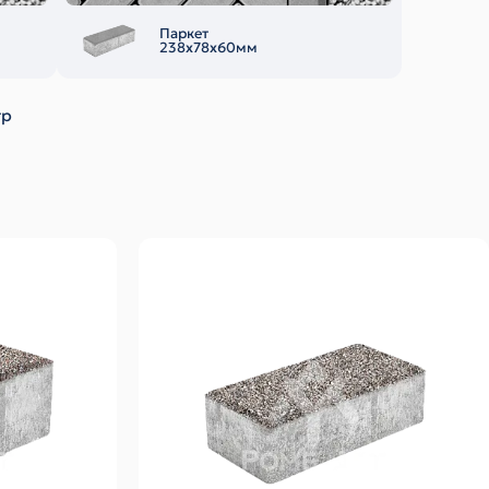
Паркет
238х78х60мм
тр