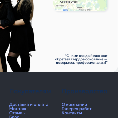
“С нами каждый ваш шаг
обретает твердое основание —
доверьтесь профессионалам!”
Покупателям
Производство
Доставка и оплата
О компании
Монтаж
Галерея работ
Отзывы
Контакты
Блог