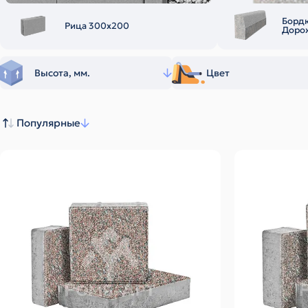
Борд
Рица 300х200
Доро
Высота, мм.
Цвет
Популярные