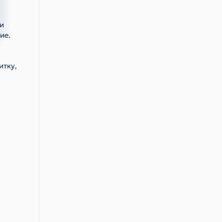
и
ие.
итку,