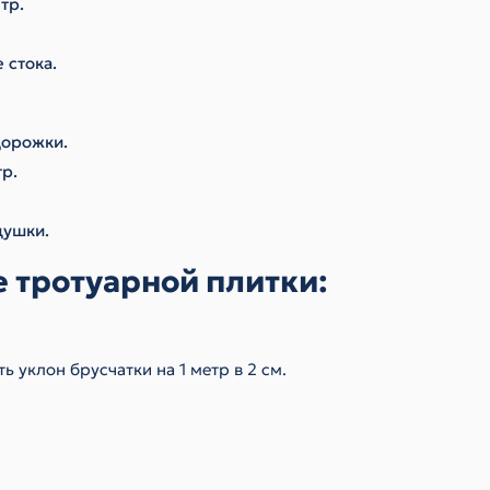
тр.
 стока.
дорожки.
р.
душки.
е тротуарной плитки:
 уклон брусчатки на 1 метр в 2 см.