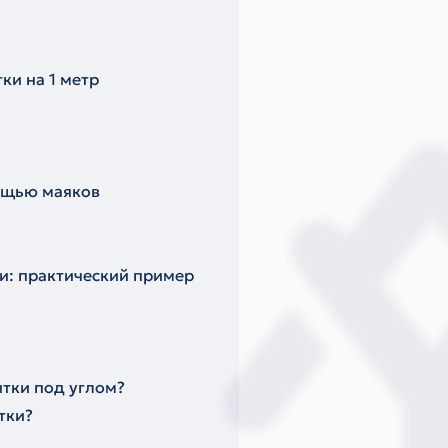
ки на 1 метр
мощью маяков
ки: практический пример
итки под углом?
тки?