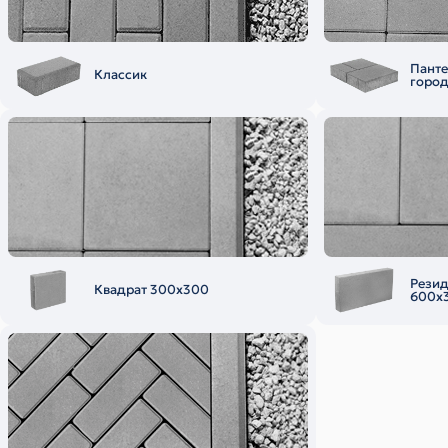
Пант
Классик
горо
Рези
Квадрат 300х300
600х