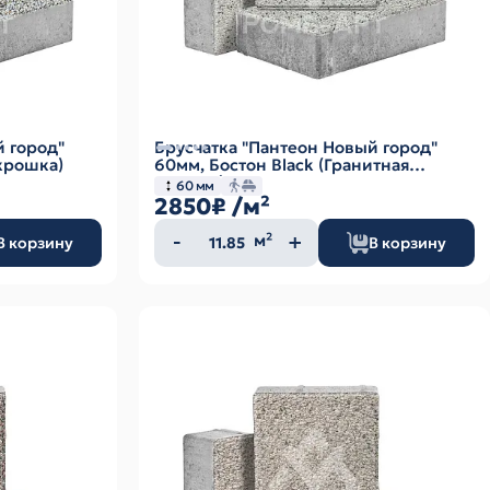
й город"
Брусчатка "Пантеон Новый город"
крошка)
60мм, Бостон Black (Гранитная
крошка)
60 мм
2850₽
/м²
Количество
м²
В корзину
В корзину
товара