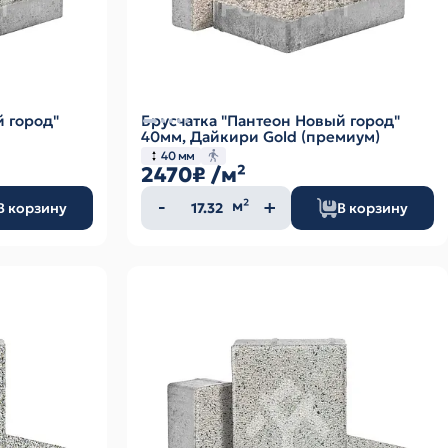
й город"
Брусчатка "Пантеон Новый город"
40мм, Дайкири Gold (премиум)
40 мм
2470₽
/м²
Количество
м²
В корзину
В корзину
товара