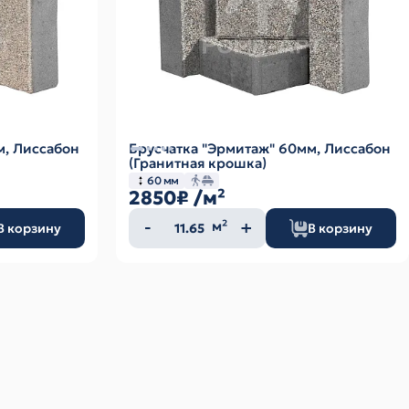
м, Лиссабон
Брусчатка "Эрмитаж" 60мм, Лиссабон
(Гранитная крошка)
60 мм
2850₽
/м²
Количество
м²
В корзину
В корзину
товара