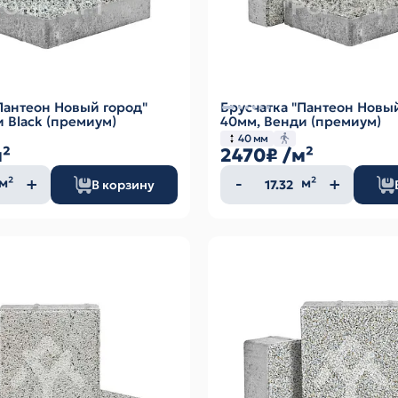
Пантеон Новый город"
Брусчатка "Пантеон Новы
 Black (премиум)
40мм, Венди (премиум)
40 мм
м²
2470₽
/м²
ество
Количество
м²
м²
В корзину
а
товара