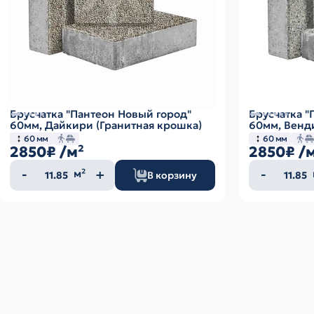
Брусчатка "Пантеон Новый город"
Брусчатка "
60мм, Дайкири (Гранитная крошка)
60мм, Венд
60 мм
60 мм
2850₽
/м²
2850₽
/
Количество
Колич
м²
В корзину
товара
товар