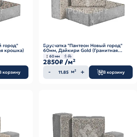
й город"
Брусчатка "Пантеон Новый город"
ая крошка)
60мм, Дайкири Gold (Гранитная
крошка)
60 мм
2850₽
/м²
Количество
м²
В корзину
В корзину
товара