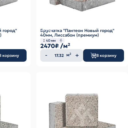
й город"
Брусчатка "Пантеон Новый город"
)
40мм, Лиссабон (премиум)
40 мм
2470₽
/м²
Количество
м²
В корзину
В корзину
товара