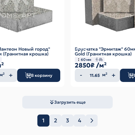
Пантеон Новый город"
Брусчатка "Эрмитаж" 60м
и (Гранитная крошка)
Gold (Гранитная крошка)
60 мм
м²
2850₽
/м²
ество
Количество
м²
м²
В корзину
а
товара
Загрузить еще
1
2
3
4