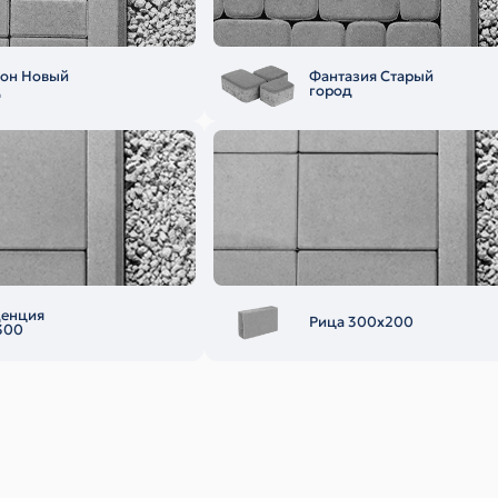
еон Новый
Фантазия Старый
д
город
денция
Рица 300х200
300