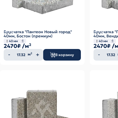
Брусчатка "Пантеон Новый город"
Брусчатка "
40мм, Бостон (премиум)
40мм, Венди
40 мм
40 мм
2470₽
/м²
2470₽
/
Количество
Колич
м²
В корзину
товара
товар