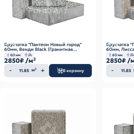
Брусчатка "Пантеон Новый город"
Брусчатка "
60мм, Венди Black (Гранитная
60мм, Лисса
крошка)
крошка)
60 мм
60 мм
2850₽
/м²
2850₽
/
Количество
Колич
м²
В корзину
товара
товар