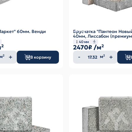
Паркет" 60мм. Венди
Брусчатка "Пантеон Новы
40мм, Лиссабон (премиум
40 мм
м²
2470₽
/м²
ество
Количество
м²
м²
В корзину
а
товара