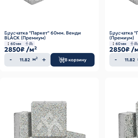
Брусчатка "Паркет" 60мм. Венди
Брусчатка "
BLACK (Премиум)
(Премиум)
60 мм
60 мм
2850₽
/м²
2850₽
/
Количество
Колич
м²
В корзину
товара
товар