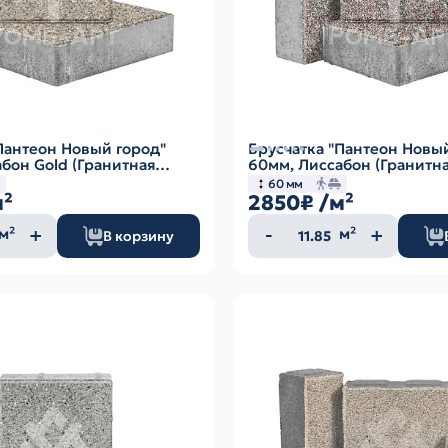
Пантеон Новый город"
Брусчатка "Пантеон Новы
бон Gold (Гранитная
60мм, Лиссабон (Гранитн
60 мм
м²
2850₽
/м²
ество
Количество
м²
м²
В корзину
а
товара