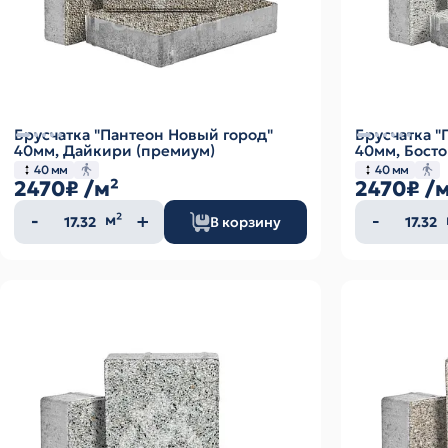
Брусчатка "Пантеон Новый город"
Брусчатка "
40мм, Дайкири (премиум)
40мм, Босто
40 мм
40 мм
2470₽
/м²
2470₽
/
Количество
Колич
м²
В корзину
товара
товар