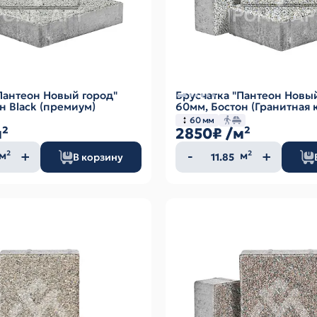
Пантеон Новый город"
Брусчатка "Пантеон Новы
н Black (премиум)
60мм, Бостон (Гранитная 
60 мм
м²
2850₽
/м²
ество
Количество
м²
м²
В корзину
а
товара