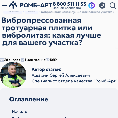
8 800 511 11 33
Звонок бесплатно
Вибропрессованная тротуарная плитка или
Главная
Блог
вибролитая: какая лучше для вашего участка?
Вибропрессованная
тротуарная плитка или
вибролитая: какая лучше
для вашего участка?
28 января
1 мин чтения
1089
Автор статьи:
Ашарин Сергей Алексеевич
Cпециалист отдела качества "Ромб-Арт"
Оглавление
Начало