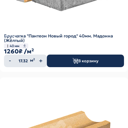
Брусчатка "Пантеон Новый город" 40мм. Мадонна
(Жёлтый)
40 мм
1260₽
/м²
Количество
м²
В корзину
товара