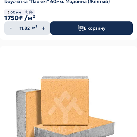
Брусчатка "Паркет" 60мм. Мадонна (Жёлтый)
60 мм
1750₽
/м²
Количество
м²
В корзину
товара