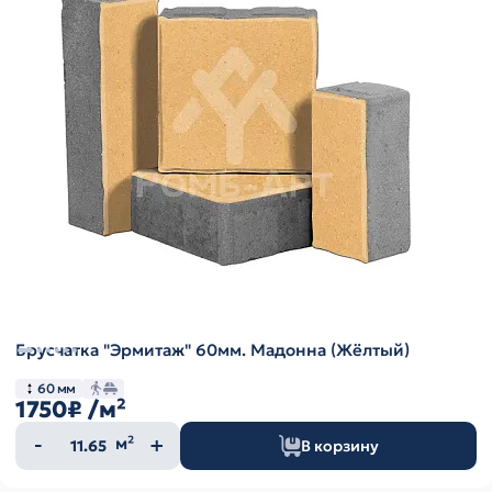
Брусчатка "Эрмитаж" 60мм. Мадонна (Жёлтый)
60 мм
1750₽
/м²
Количество
м²
В корзину
товара