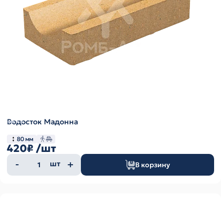
Водосток Мадонна
80 мм
420₽
/шт
Количество
шт
В корзину
товара