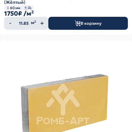
(Жёлтый)
60 мм
1750₽
/м²
Количество
м²
В корзину
товара