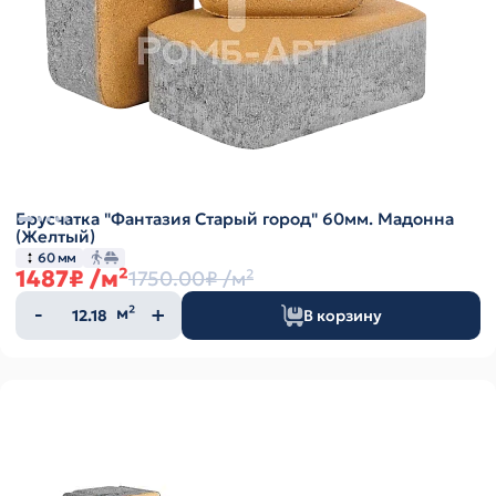
Брусчатка "Фантазия Старый город" 60мм. Мадонна
(Желтый)
60 мм
1487₽
/м²
1750.00₽
/м²
Количество
м²
В корзину
товара