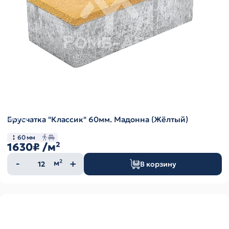
Брусчатка "Классик" 60мм. Мадонна (Жёлтый)
60 мм
1630₽
/м²
Количество
м²
В корзину
товара