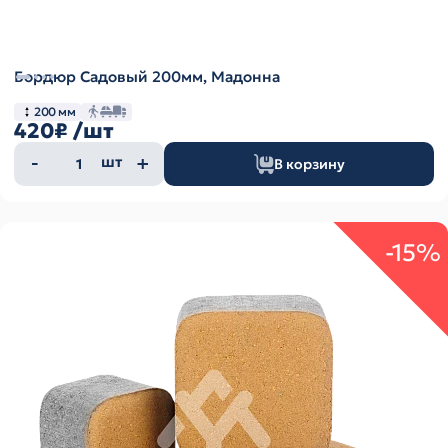
Бордюр Садовый 200мм, Мадонна
200 мм
420₽
/шт
Количество
шт
В корзину
товара
-15%