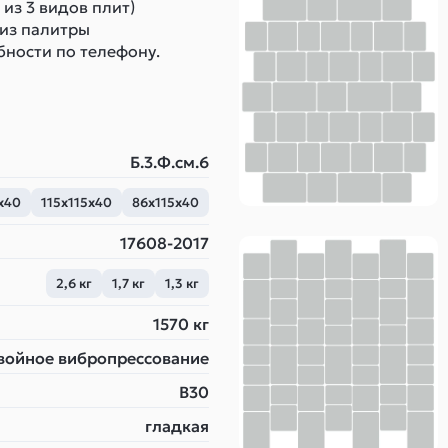
из 3 видов плит)
 из палитры
бности по телефону.
Б.3.Ф.см.6
х40
115х115х40
86х115х40
17608-2017
2,6 кг
1,7 кг
1,3 кг
1570 кг
войное вибропрессование
B30
гладкая