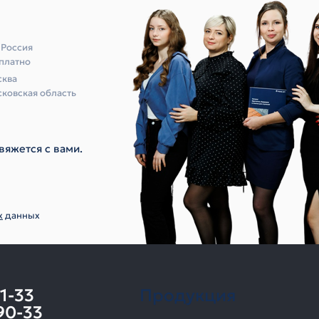
 Россия
платно
ква
ковская область
вяжется с вами.
х
данных
11-33
Продукция
90-33