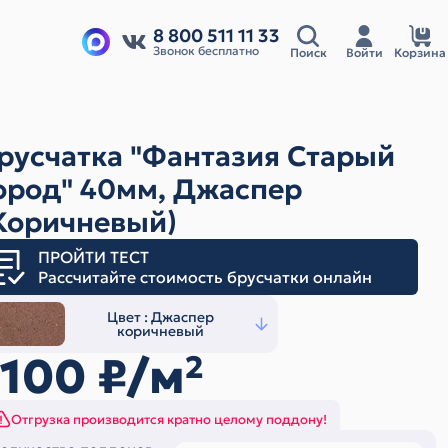
8 800 511 11 33
Звонок бесплатно
Поиск
Войти
Корзина
русчатка "Фантазия Старый
ород" 40мм, Джаспер
Коричневый)
ПРОЙТИ ТЕСТ
Рассчитайте стоимость брусчатки онлайн
Цвет :
Джаспер
коричневый
1100
₽/м
2
Отгрузка производится кратно целому поддону!