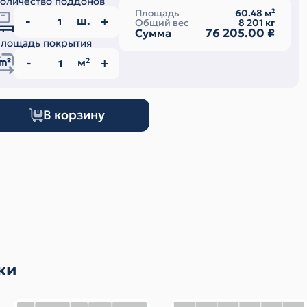
оличество поддонов
Площадь
60.48
м
2
ш.
Общий вес
8 201
кг
76 205.00
₽
Сумма
лощадь покрытия
м
2
В корзину
ки