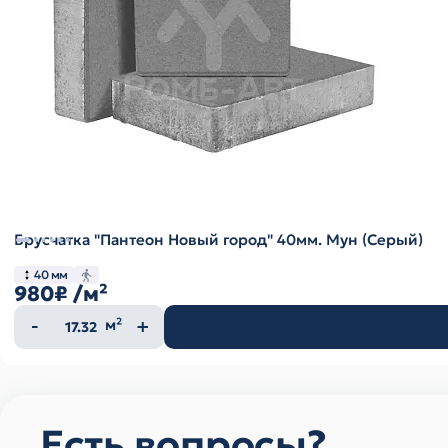
Брусчатка "Пантеон Новый город" 40мм. Мун (Серый)
40 мм
980₽
/м²
Количество
м²
товара
Есть вопросы?