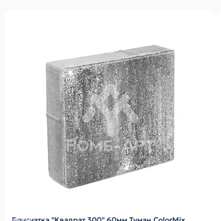
Брусчатка "Квадрат 300" 60мм Туман ColorMix