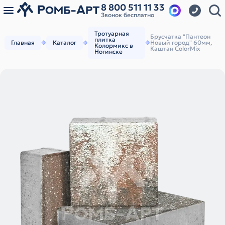
8 800 511 11 33
Звонок бесплатно
Тротуарная
Брусчатка "Пантеон
плитка
Главная
Каталог
Новый город" 60мм,
Колормикс в
Каштан ColorMix
Ногинске