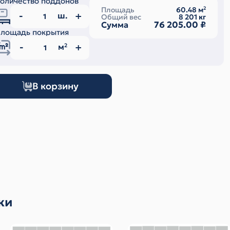
оличество поддонов
Площадь
60.48
м
2
ш.
Общий вес
8 201
кг
76 205.00
₽
Сумма
лощадь покрытия
м
2
В корзину
ки