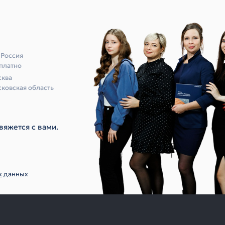
 Россия
платно
ква
ковская область
вяжется с вами.
х
данных