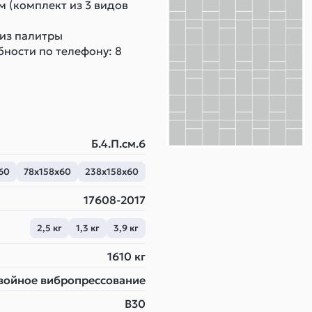
м (комплект из 3 видов
 из палитры
бности по телефону: 8
Б.4.П.см.6
60
78х158х60
238х158х60
17608-2017
2,5 кг
1,3 кг
3,9 кг
1610 кг
войное вибропрессование
B30