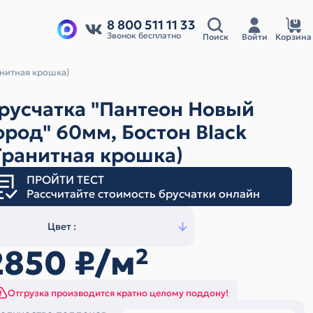
8 800 511 11 33
Звонок бесплатно
Поиск
Войти
Корзина
анитная крошка)
русчатка "Пантеон Новый
ород" 60мм, Бостон Black
Гранитная крошка)
ПРОЙТИ ТЕСТ
Рассчитайте стоимость брусчатки онлайн
Цвет :
2850
₽/м
2
Отгрузка производится кратно целому поддону!