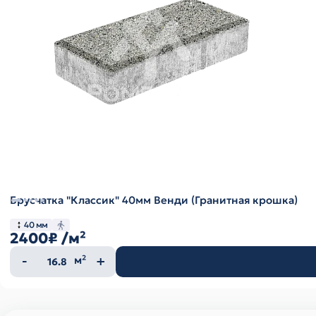
Брусчатка "Классик" 40мм Венди (Гранитная крошка)
40 мм
2400₽
/м²
Количество
м²
товара