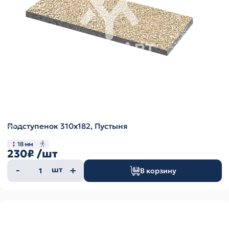
Подступенок 310х182, Пустыня
18 мм
230₽
/шт
Количество
шт
В корзину
товара