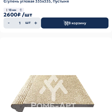
Ступень угловая 335х335, Пустыня
18 мм
2600₽
/шт
Количество
шт
В корзину
товара