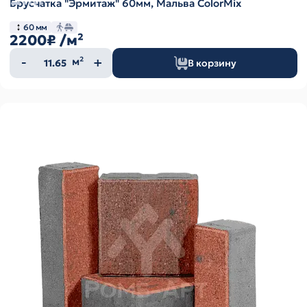
Брусчатка "Эрмитаж" 60мм, Мальва ColorMix
60 мм
2200₽
/м²
Количество
м²
В корзину
товара