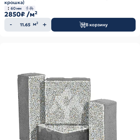
крошка)
60 мм
2850₽
/м²
Количество
м²
В корзину
товара