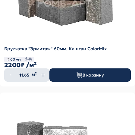
Брусчатка "Эрмитаж" 60мм, Каштан ColorMix
60 мм
2200₽
/м²
Количество
м²
В корзину
товара