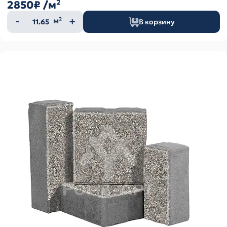
2850₽
/м²
Количество
м²
В корзину
товара