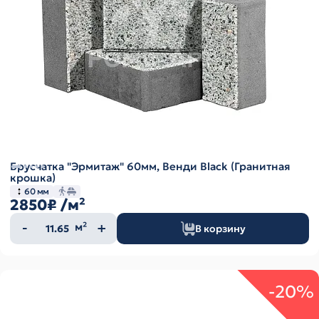
Брусчатка "Эрмитаж" 60мм, Венди Black (Гранитная
крошка)
60 мм
2850₽
/м²
Количество
м²
В корзину
товара
-20%