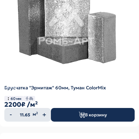
Брусчатка "Эрмитаж" 60мм, Туман ColorMix
60 мм
2200₽
/м²
Количество
м²
В корзину
товара