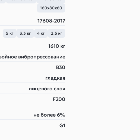
160х80х60
17608-2017
5 кг
3,3 кг
4 кг
2,5 кг
1610 кг
войное вибропрессование
B30
гладкая
лицевого слоя
F200
не более 6%
G1