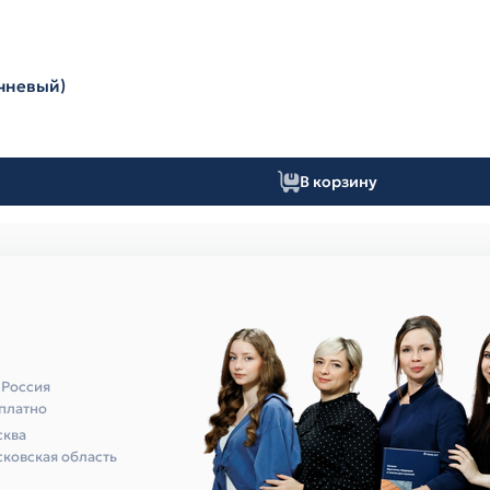
ичневый)
В корзину
 Россия
платно
ква
ковская область