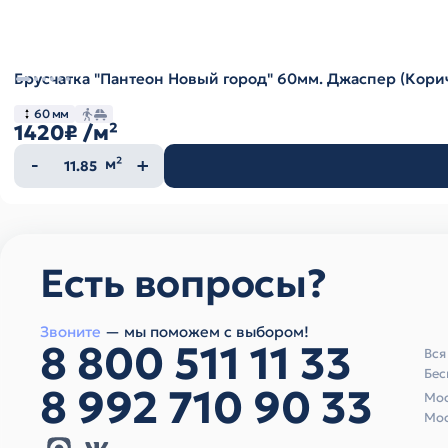
Брусчатка "Пантеон Новый город" 60мм. Джаспер (Кор
60 мм
1420₽
/м²
Количество
м²
товара
Есть вопросы?
Звоните
— мы поможем с выбором!
8 800 511 11 33
Вся
Бес
8 992 710 90 33
Мос
Мос