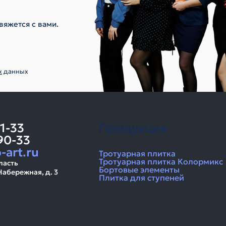
вяжется с вами.
х
данных
11-33
Продукция
90-33
-art.ru
Тротуарная плитка
Тротуарная плитка Колормикс
ласть
Бортовые элементы
Набережная, д. 3
Плитка для ступеней