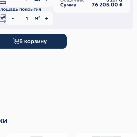
Общий вес
8 201
кг
76 205.00
₽
Сумма
лощадь покрытия
м
2
В корзину
ки