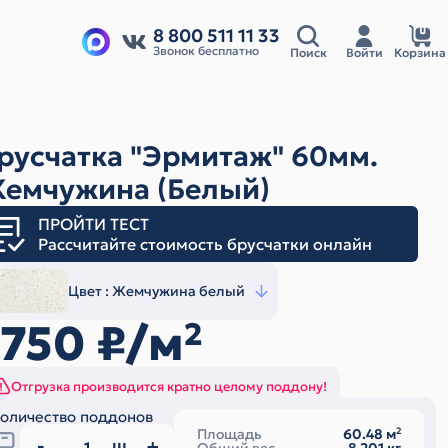
8 800 511 11 33
Звонок бесплатно
Поиск
Войти
Корзина
русчатка "Эрмитаж" 60мм.
емчужина (Белый)
ПРОЙТИ ТЕСТ
Рассчитайте стоимость брусчатки онлайн
Цвет :
Жемчужина белый
1750
₽/м
2
Отгрузка производится кратно целому поддону!
оличество поддонов
Площадь
60.48
м
2
ш.