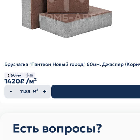
Брусчатка "Пантеон Новый город" 60мм. Джаспер (Кор
60 мм
1420₽
/м²
Количество
м²
товара
Есть вопросы?