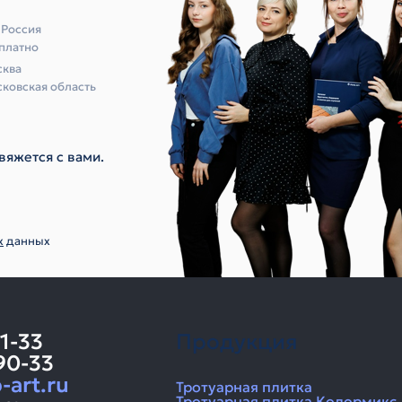
 Россия
платно
ква
ковская область
вяжется с вами.
х
данных
11-33
Продукция
90-33
-art.ru
Тротуарная плитка
Тротуарная плитка Колормикс