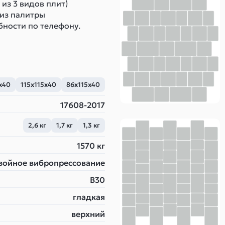
из 3 видов плит)
 из палитры
бности по телефону.
х40
115х115х40
86х115х40
17608-2017
2,6 кг
1,7 кг
1,3 кг
1570 кг
войное вибропрессование
B30
гладкая
верхний