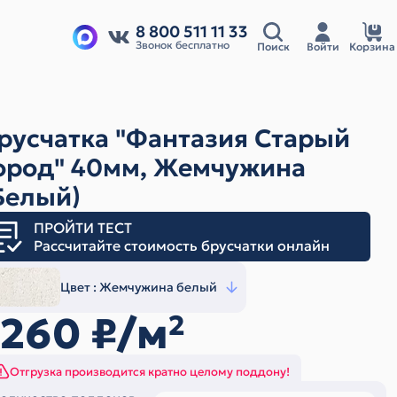
8 800 511 11 33
Звонок бесплатно
Поиск
Войти
Корзина
русчатка "Фантазия Старый
ород" 40мм, Жемчужина
Белый)
ПРОЙТИ ТЕСТ
Рассчитайте стоимость брусчатки онлайн
Цвет :
Жемчужина белый
1260
₽/м
2
Отгрузка производится кратно целому поддону!