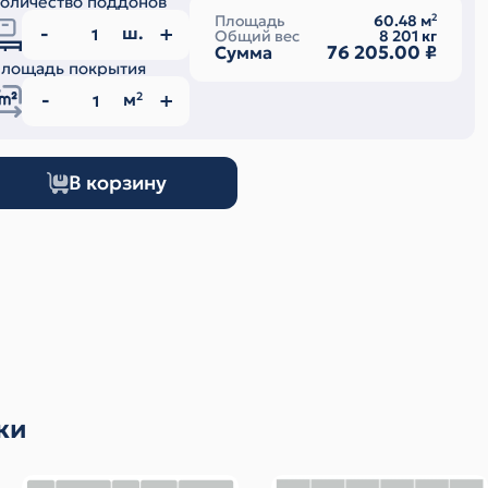
оличество поддонов
Площадь
60.48
м
2
ш.
Общий вес
8 201
кг
76 205.00
₽
Сумма
лощадь покрытия
м
2
В корзину
ки