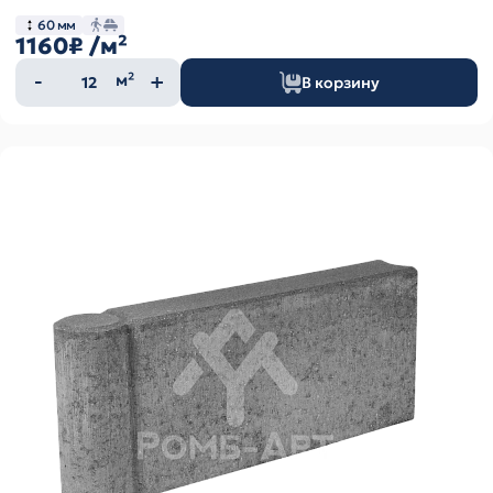
60 мм
1160₽
/м²
Количество
м²
В корзину
товара