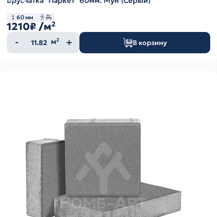
Брусчатка "Паркет" 60мм. Мун (Серый)
60 мм
1210₽
/м²
Количество
м²
В корзину
товара