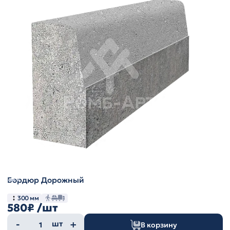
Бордюр Дорожный
300 мм
580₽
/шт
Количество
шт
В корзину