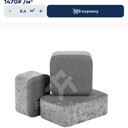
1470₽
/м²
Количество
м²
В корзину
товара