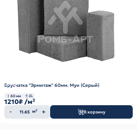
Брусчатка "Эрмитаж" 60мм. Мун (Серый)
60 мм
1210₽
/м²
Количество
м²
В корзину
товара