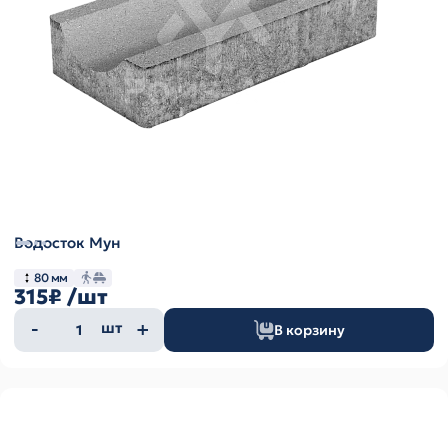
Водосток Мун
80 мм
315₽
/шт
Количество
шт
В корзину
товара