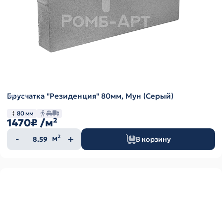
Брусчатка "Резиденция" 80мм, Мун (Серый)
80 мм
1470₽
/м²
Количество
м²
В корзину
товара