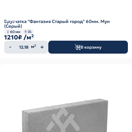
Брусчатка "Фантазия Старый город" 60мм. Мун
(Серый)
60 мм
1210₽
/м²
Количество
м²
В корзину
товара