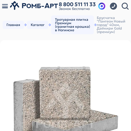
8 800 511 11 33
Звонок бесплатно
Брусчатка
Тротуарная плитка
"Пантеон Новый
Премиум
Главная
Каталог
город" 40мм,
(гранитная крошка)
Дайкири Gold
в Ногинске
(премиум)