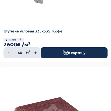
Ступень угловая 335х335, Кофе
18 мм
2600₽
/м²
Количество
м²
В корзину
товара