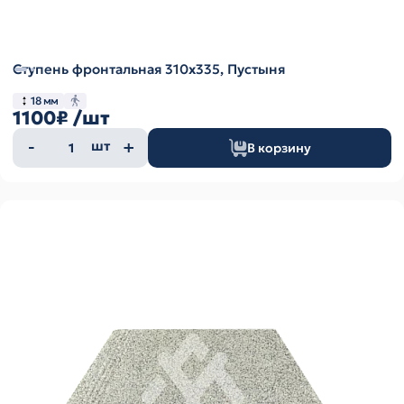
Ступень фронтальная 310х335, Пустыня
18 мм
1100₽
/шт
Количество
шт
В корзину
товара