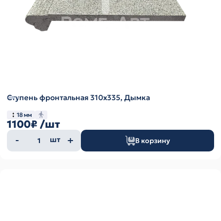
Ступень фронтальная 310х335, Дымка
18 мм
1100₽
/шт
Количество
шт
В корзину
товара