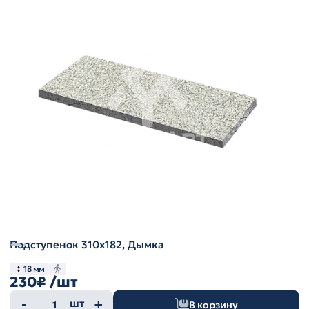
Подступенок 310х182, Дымка
18 мм
230₽
/шт
Количество
шт
В корзину