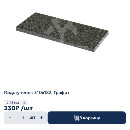
Подступенок 310х182, Графит
18 мм
230₽
/шт
Количество
шт
В корзину
товара