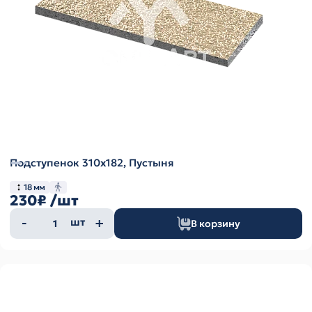
Подступенок 310х182, Пустыня
18 мм
230₽
/шт
Количество
шт
В корзину
товара