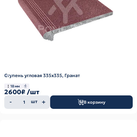
Ступень угловая 335х335, Гранат
18 мм
2600₽
/шт
Количество
шт
В корзину
товара