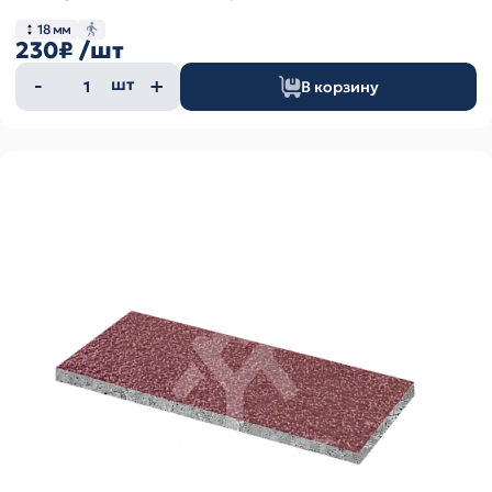
18 мм
230₽
/шт
Количество
шт
В корзину
товара