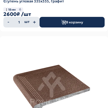
Ступень угловая 335х335, Графит
18 мм
2600₽
/шт
Количество
шт
В корзину
товара