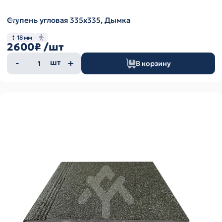
Ступень угловая 335х335, Дымка
18 мм
2600₽
/шт
Количество
шт
В корзину
товара