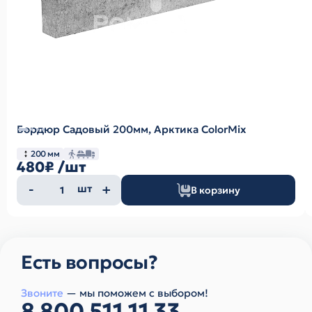
Бордюр Садовый 200мм, Арктика ColorMix
200 мм
480₽
/шт
Количество
шт
В корзину
товара
Есть вопросы?
Звоните
— мы поможем с выбором!
8 800 511 11 33