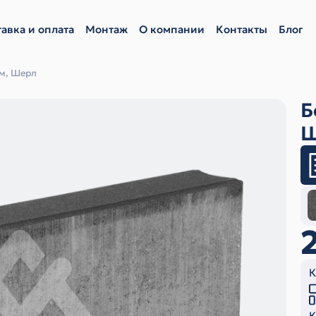
авка и оплата
Монтаж
О компании
Контакты
Блог
м, Шерл
Б
Ш
К
К