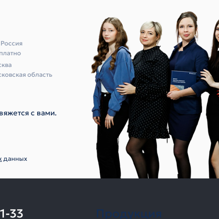
 Россия
платно
ква
ковская область
вяжется с вами.
х
данных
11-33
Продукция