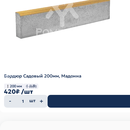
Бордюр Садовый 200мм, Мадонна
200 мм
420₽
/шт
Количество
шт
товара