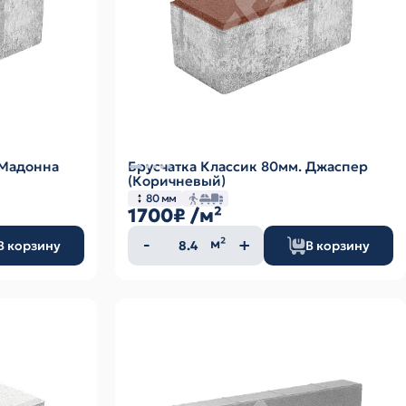
 Мадонна
Брусчатка Классик 80мм. Джаспер
(Коричневый)
80 мм
1700₽
/м²
Количество
м²
В корзину
В корзину
товара