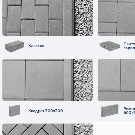
Пант
Классик
горо
Рези
Квадрат 300х300
600х