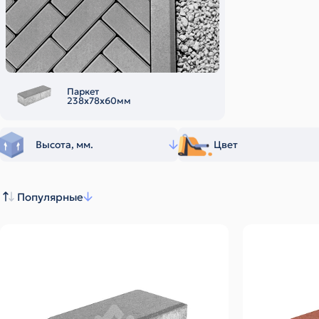
Паркет
238х78х60мм
Высота, мм.
Цвет
Популярные