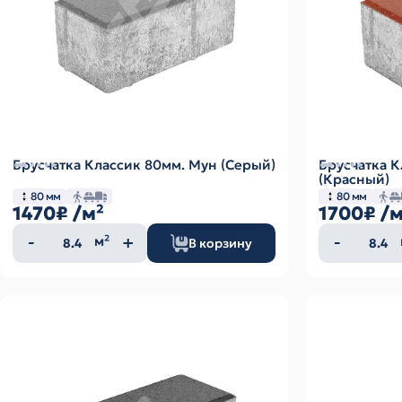
Брусчатка Классик 80мм. Мун (Серый)
Брусчатка К
(Красный)
80 мм
80 мм
1470₽
/м²
1700₽
/м
Количество
Колич
м²
В корзину
товара
товар