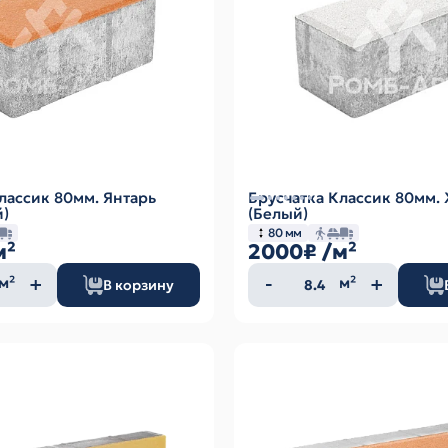
лассик 80мм. Янтарь
Брусчатка Классик 80мм
)
(Белый)
80 мм
м²
2000₽
/м²
ество
Количество
м²
м²
В корзину
а
товара