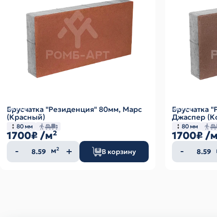
Брусчатка "Резиденция" 80мм, Марс
Брусчатка "
(Красный)
Джаспер (К
80 мм
80 мм
1700₽
/м²
1700₽
/м
Количество
Колич
м²
В корзину
товара
товар