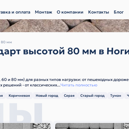
авка и оплата
Монтаж
О компании
Контакты
Блог
 80 мм
дарт высотой 80 мм в Ног
, 60 и 80 мм) для разных типов нагрузки: от пешеходных дорож
мы
х решений - от классических
...
Читать полностью
ая
Коричневая
Новый город
Серая
Старый город
Туман