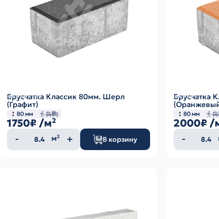
Брусчатка Классик 80мм. Шерл
Брусчатка К
(Графит)
(Оранжевый
80 мм
80 мм
1750₽
/м²
2000₽
/
Количество
Колич
м²
В корзину
товара
товар