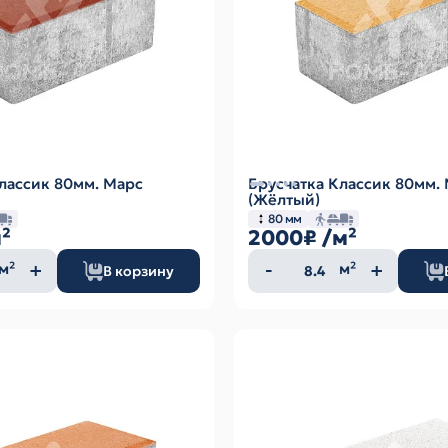
лассик 80мм. Марс
Брусчатка Классик 80мм.
(Жёлтый)
80 мм
²
2000₽
/м²
ество
Количество
м²
м²
В корзину
а
товара