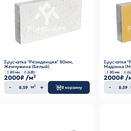
Брусчатка "Резиденция" 80мм,
Брусчатка "
Жемчужина (Белый)
Мадонна (М
80 мм
80 мм
2000₽
/м²
2000₽
/
Количество
Колич
м²
В корзину
товара
товар