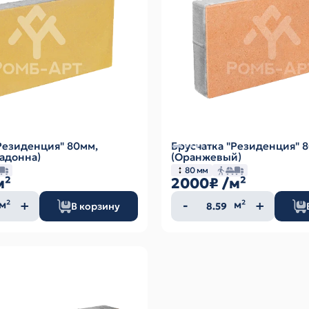
Резиденция" 80мм,
Брусчатка "Резиденция" 
адонна)
(Оранжевый)
80 мм
м²
2000₽
/м²
ество
Количество
м²
м²
В корзину
а
товара