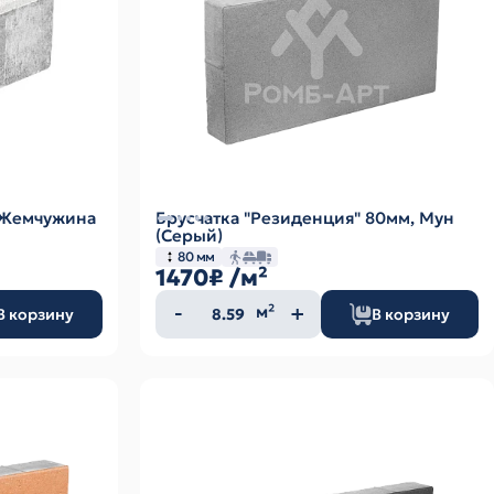
. Жемчужина
Брусчатка "Резиденция" 80мм, Мун
(Серый)
80 мм
1470₽
/м²
Количество
м²
В корзину
В корзину
товара