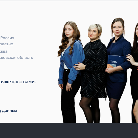
 Россия
платно
ква
ковская область
вяжется с вами.
х
данных