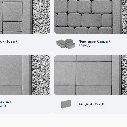
еон Новый
Фантазия Старый
д
город
денция
Рица 300х200
300