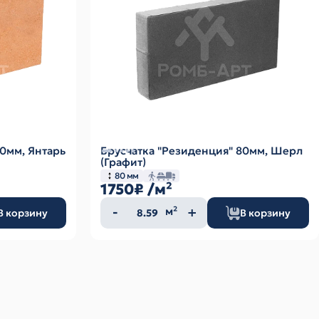
80мм, Янтарь
Брусчатка "Резиденция" 80мм, Шерл
(Графит)
80 мм
1750₽
/м²
Количество
м²
В корзину
В корзину
товара