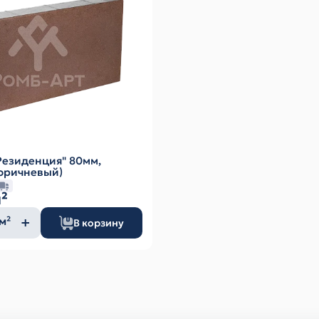
Резиденция" 80мм,
оричневый)
²
ество
м²
В корзину
а