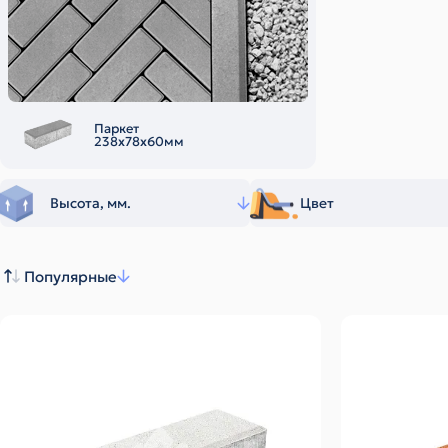
Паркет
238х78х60мм
Высота, мм.
Цвет
Популярные