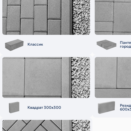
Пант
Классик
горо
Рези
Квадрат 300х300
600х