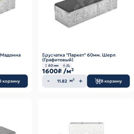
. Мадонна
Брусчатка "Паркет" 60мм. Шерл
(Графитовый)
60 мм
1600₽
/м²
Количество
м²
В корзину
В корзину
товара