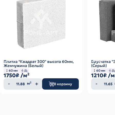
Плитка "Квадрат 300" высота 60мм,
Брусчатка 
Жемчужина (Белый)
(Серый)
60 мм
60 мм
1750₽
/м²
1210₽
/м
Количество
Колич
м²
В корзину
товара
товар