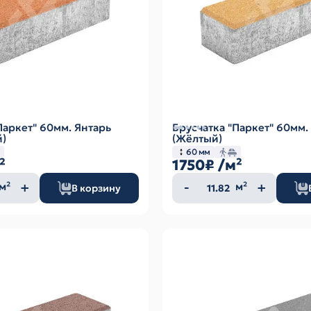
Паркет" 60мм. Янтарь
Брусчатка "Паркет" 60мм
)
(Жёлтый)
60 мм
²
1750₽
/м²
ество
Количество
м²
м²
В корзину
а
товара