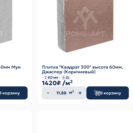
 60мм Мун
Плитка "Квадрат 300" высота 60мм,
Джаспер (Коричневый)
60 мм
1420₽
/м²
Количество
м²
В корзину
В корзину
товара