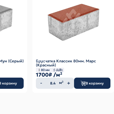
 Мун (Серый)
Брусчатка Классик 80мм. Марс
(Красный)
80 мм
1700₽
/м²
Количество
м²
В корзину
В корзину
товара