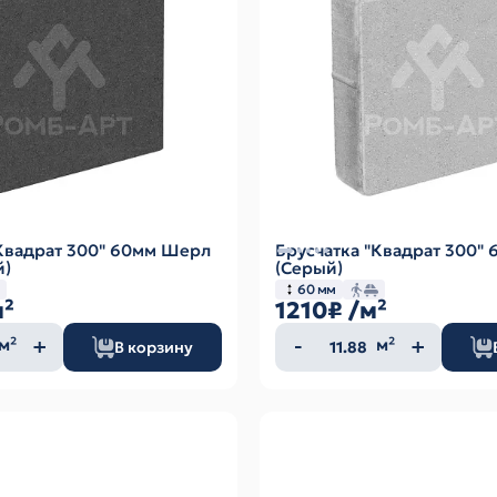
"Квадрат 300" 60мм Шерл
Брусчатка "Квадрат 300"
й)
(Серый)
60 мм
м²
1210₽
/м²
ество
Количество
м²
м²
В корзину
а
товара