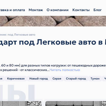
авка и оплата
Монтаж
О компании
Контакты
Блог
ние: под Легковые авто
дарт под Легковые авто в
, 60 и 80 мм) для разных типов нагрузки: от пешеходных дорож
мы
х решений - от классических
...
Читать полностью
ая
Коричневая
Новый город
Серая
Старый город
Туман