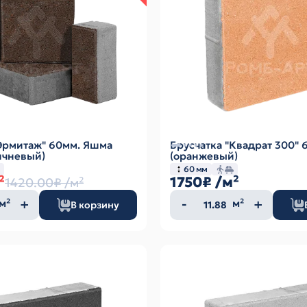
"Эрмитаж" 60мм. Яшма
Брусчатка "Квадрат 300" 
ичневый)
(оранжевый)
60 мм
²
1750₽
/м²
1420.00₽
/м²
ество
Количество
м²
м²
В корзину
а
товара