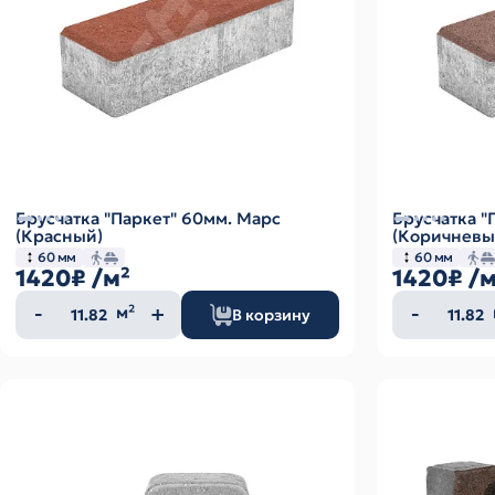
Брусчатка "Паркет" 60мм. Марс
Брусчатка "
(Красный)
(Коричневы
60 мм
60 мм
1420₽
/м²
1420₽
/м
Количество
Колич
м²
В корзину
товара
товар