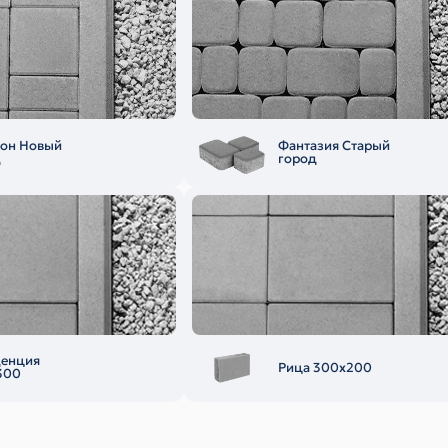
еон Новый
Фантазия Старый
д
город
денция
Рица 300х200
300