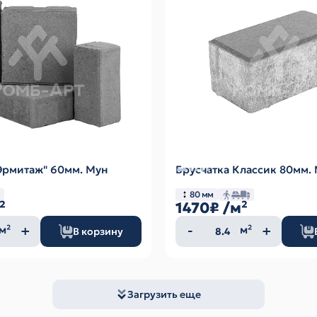
"Эрмитаж" 60мм. Мун
Брусчатка Классик 80мм.
80 мм
²
1470₽
/м²
ество
Количество
м²
м²
В корзину
а
товара
Загрузить еще