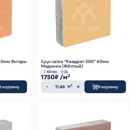
60мм Янтарь
Брусчатка "Квадрат 300" 60мм
Мадонна (Жёлтый)
60 мм
1750₽
/м²
Количество
м²
В корзину
В корзину
товара