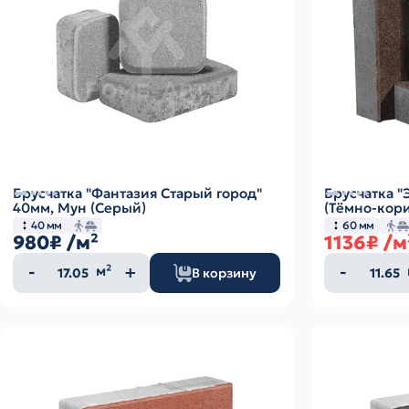
Брусчатка "Фантазия Старый город"
Брусчатка 
40мм, Мун (Серый)
(Тёмно-кор
40 мм
60 мм
980₽
/м²
1136₽
/м
Количество
Колич
м²
В корзину
товара
товар