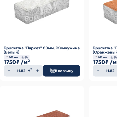
Брусчатка "Паркет" 60мм. Жемчужина
Брусчатка "
(Белый)
(Оранжевый
60 мм
60 мм
1750₽
/м²
1750₽
/м
Количество
Колич
м²
В корзину
товара
товар