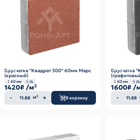
Брусчатка "Квадрат 300" 60мм Марс
Брусчатка 
(красный)
(графитовы
60 мм
60 мм
1420₽
/м²
1600₽
/
Количество
Колич
м²
В корзину
товара
товар