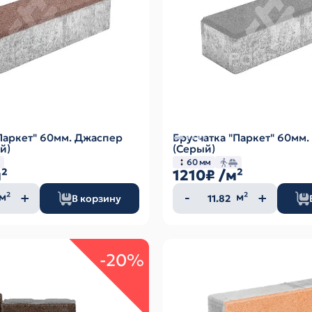
Паркет" 60мм. Джаспер
Брусчатка "Паркет" 60мм.
й)
(Серый)
60 мм
²
1210₽
/м²
ество
Количество
м²
м²
В корзину
а
товара
-20%