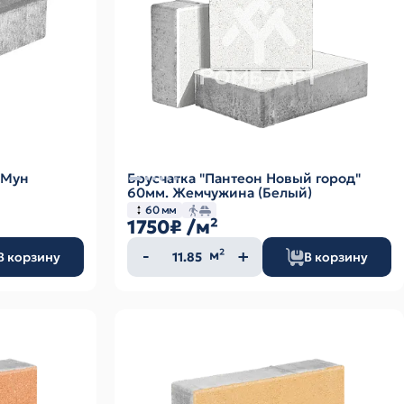
 Мун
Брусчатка "Пантеон Новый город"
60мм. Жемчужина (Белый)
60 мм
1750₽
/м²
Количество
м²
В корзину
В корзину
товара