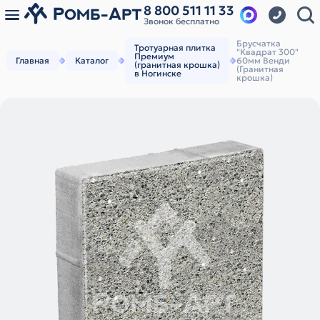
8 800 511 11 33
Звонок бесплатно
Брусчатка
Тротуарная плитка
"Квадрат 300"
Премиум
Главная
Каталог
60мм Венди
(гранитная крошка)
(Гранитная
в Ногинске
крошка)