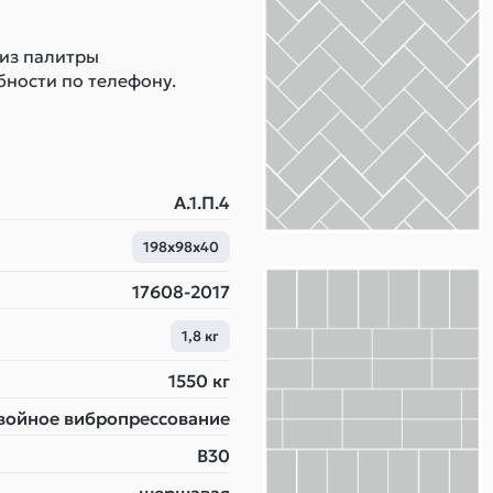
 из палитры
бности по телефону.
А.1.П.4
198x98x40
17608-2017
1,8 кг
1550 кг
войное вибропрессование
B30