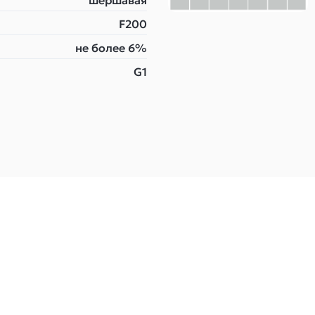
шершавая
F200
не более 6%
G1