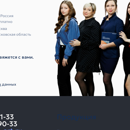
 Россия
платно
ква
ковская область
вяжется с вами.
х
данных
11-33
Продукция
90-33