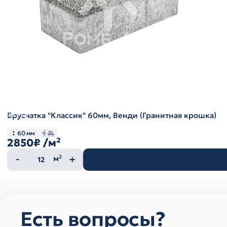
Брусчатка "Классик" 60мм, Венди (Гранитная крошка)
60 мм
2850₽
/м²
Количество
м²
товара
Есть вопросы?