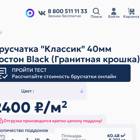
8 800 511 11 33
Звонок бесплатно
Поиск
Войти
Корзина
)
русчатка "Классик" 40мм
остон Black (Гранитная крошка)
ПРОЙТИ ТЕСТ
Рассчитайте стоимость брусчатки онлайн
Цвет :
2400
₽/м
2
Отгрузка производится кратно целому поддону!
оличество поддонов
Площадь
60.48
м
2
ш.