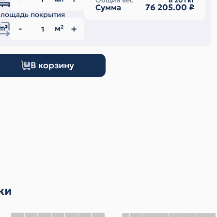
Общий вес
8 201
кг
76 205.00
₽
Сумма
лощадь покрытия
м
2
В корзину
ки